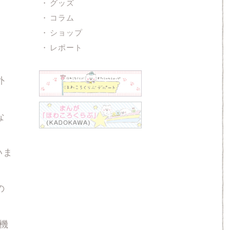
グッズ
コラム
ショップ
レポート
外
な
いま
の
機