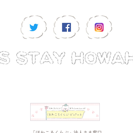
「ほわころくらぶ」法人さま窓口