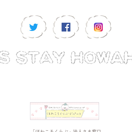
「ほわころくらぶ」法人さま窓口