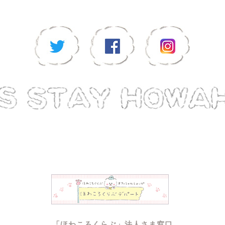
「ほわころくらぶ」法人さま窓口