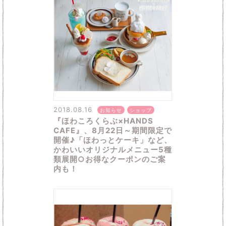
2018.08.16
お知らせ
ショップ
『ほわころくらぶ×HANDS
CAFE』、8月22日～期間限定で
開催♪「ほわっとケーキ」など、
かわいいオリジナルメニュー5種
類展開○お得なクーポンのご案
内も！