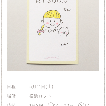
日程 ：5月11日(土)
場所 ：横浜ロフト
時間 ：1日2回、①14：00～ ②17：