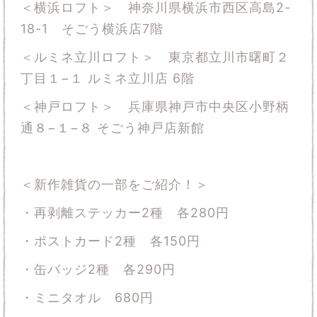
＜横浜ロフト＞ 神奈川県横浜市西区高島2-
18-1 そごう横浜店7階
＜ルミネ立川ロフト＞ 東京都立川市曙町２
丁目１−１ ルミネ立川店 6階
＜神戸ロフト＞ 兵庫県神戸市中央区小野柄
通８−１−８ そごう神戸店新館
＜新作雑貨の一部をご紹介！＞
・再剥離ステッカー
2
種 各
280
円
・ポストカード
2
種 各
150
円
・缶バッジ
2
種 各
290
円
・ミニタオル
680
円