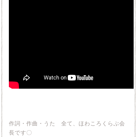
作詞・作曲・うた 全て、ほわころくらぶ会
長です〇