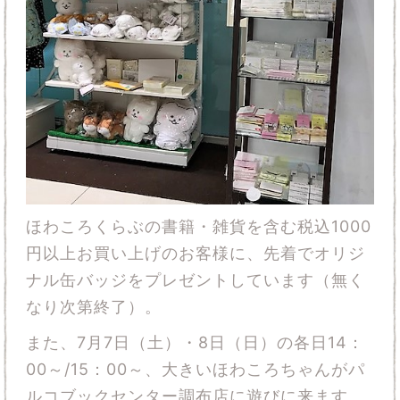
ほわころくらぶの書籍・雑貨を含む税込1000
円以上お買い上げのお客様に、先着でオリジ
ナル缶バッジをプレゼントしています（無く
なり次第終了）。
また、7月7日（土）・8日（日）の各日14：
00～/15：00～、大きいほわころちゃんがパ
ルコブックセンター調布店に遊びに来ます。