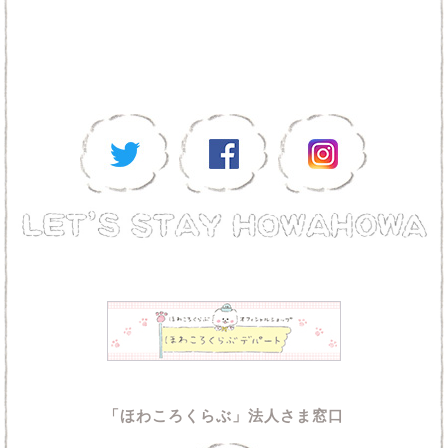
「ほわころくらぶ」法人さま窓口