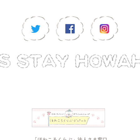
「ほわころくらぶ」法人さま窓口