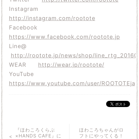
Instagram
http://instagram.com/rootote
Facebook
https://www.facebook.com/rootote.jp
Line@
http://rootote.jp/news/shop/line_rtg_20160
WEAR
http://wear.jp/rootote/
YouTube
https://www.youtube.com/user/ROOTOTEja
『ほわころくらぶ
ほわころちゃんがロ
×HANDS CAFE』に
フトにやってくる！