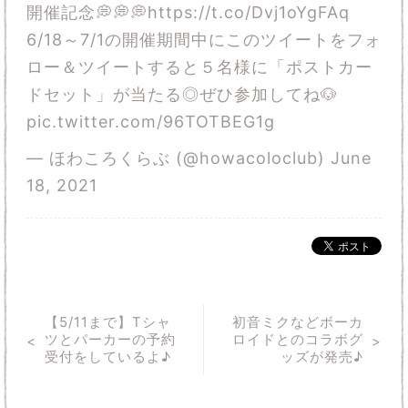
開催記念💭💭💭
https://t.co/Dvj1oYgFAq
6/18～7/1の開催期間中にこのツイートをフォ
ロー＆ツイートすると５名様に「ポストカー
ドセット」が当たる◎ぜひ参加してね🐶
pic.twitter.com/96TOTBEG1g
— ほわころくらぶ (@howacoloclub)
June
18, 2021
【5/11まで】Tシャ
初音ミクなどボーカ
ツとパーカーの予約
ロイドとのコラボグ
受付をしているよ♪
ッズが発売♪