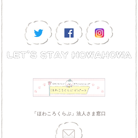
「ほわころくらぶ」法人さま窓口