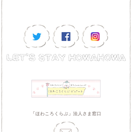
「ほわころくらぶ」法人さま窓口