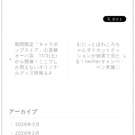
期間限定「キャラポ
むにっとほわころち
ップストア」心斎橋
ゃんダイカットクッ
オーパ店 11/3(土)
ションが抽選で当た
から開催！ここでし
る！twitterキャンペ
か買えないオリジナ
ーン実施〇
ルグッズ情報も♪
アーカイブ
2026年3月
2026年2月