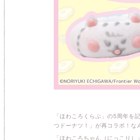
「ほわころくらぶ」の5周年を
つドーナツ！」が再コラボ！な
「ほわころちゃん（にっこり）