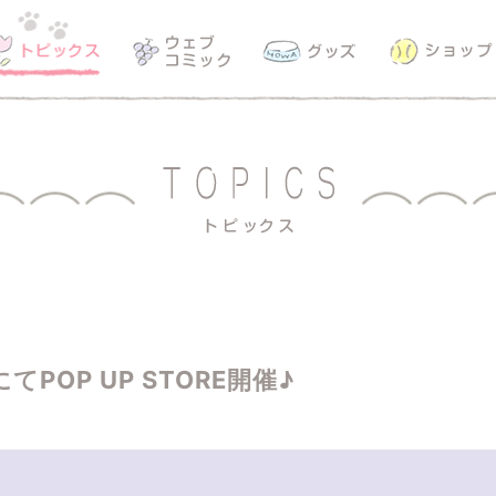
POP UP STORE開催♪